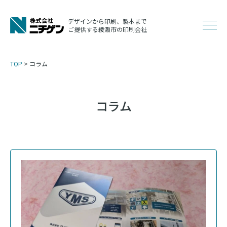
コ
ン
デザインから印刷、製本まで
メ
ご提供する綾瀬市の印刷会社
テ
ン
ニ
ツ
TOP
>
コラム
へ
ュ
ス
キ
コラム
ッ
ー
プ