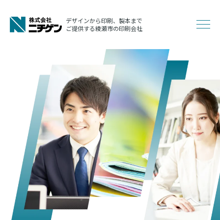
コ
ン
デザインから印刷、製本まで
メ
ご提供する綾瀬市の印刷会社
テ
ン
ニ
ツ
へ
ュ
ス
キ
ッ
ー
プ