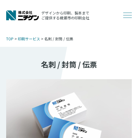
コ
ン
デザインから印刷、製本まで
メ
ご提供する綾瀬市の印刷会社
テ
ン
ニ
ツ
TOP
>
印刷サービス
>
名刺 / 封筒 / 伝票
へ
ュ
ス
キ
名刺 / 封筒 / 伝票
ッ
ー
プ