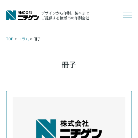
コ
ン
デザインから印刷、製本まで
メ
ご提供する綾瀬市の印刷会社
テ
ン
ニ
ツ
TOP
>
コラム
>
冊子
へ
ュ
ス
キ
冊子
ッ
ー
プ