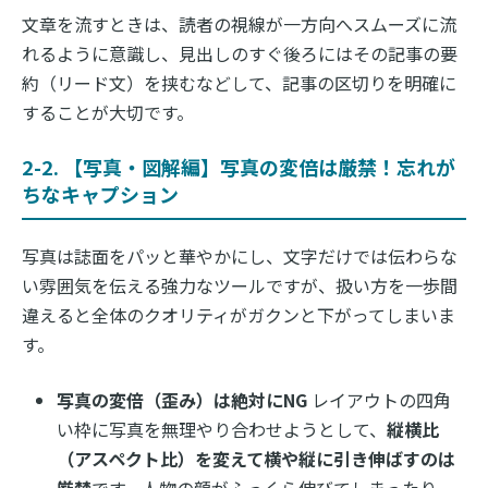
文章を流すときは、読者の視線が一方向へスムーズに流
れるように意識し、見出しのすぐ後ろにはその記事の要
約（リード文）を挟むなどして、記事の区切りを明確に
することが大切です。
2-2. 【写真・図解編】写真の変倍は厳禁！忘れが
ちなキャプション
写真は誌面をパッと華やかにし、文字だけでは伝わらな
い雰囲気を伝える強力なツールですが、扱い方を一歩間
違えると全体のクオリティがガクンと下がってしまいま
す。
写真の変倍（歪み）は絶対にNG
レイアウトの四角
い枠に写真を無理やり合わせようとして、
縦横比
（アスペクト比）を変えて横や縦に引き伸ばすのは
厳禁
です。人物の顔がふっくら伸びてしまったり、