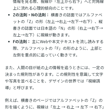
情報を見る際、視線が「左上から右下」へと対角線
上に流れる心理的傾向のことです。
Zの法則・Nの法則：
横書きの誌面ではアルファベ
ットの「Z」の形（左上→右上→左下→右下）、縦
書きの誌面では日本語の「N」の形（右上→右下→
左上→左下）に視線が動きます。
Fの法則：
主にWebや本文テキストを流し読みする
際、アルファベットの「F」の形のように、上部と
左側を重点的に追っていく動きです。
また、人間の目が紙の上の情報を追うときには、一定の
決まった規則性があります。この規則性を意識して文字
や写真を並べることを、デザインの世界では「視線誘
導」と呼びます。
例えば、横書きのページではアルファベットの「Z」の
形を描くように、視線は「左上 → 右上 → 左下 → 右下」