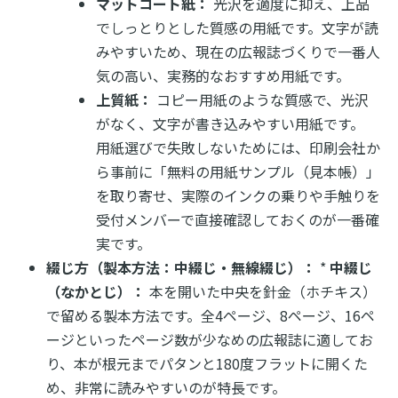
マットコート紙：
光沢を適度に抑え、上品
でしっとりとした質感の用紙です。文字が読
みやすいため、現在の広報誌づくりで一番人
気の高い、実務的なおすすめ用紙です。
上質紙：
コピー用紙のような質感で、光沢
がなく、文字が書き込みやすい用紙です。
用紙選びで失敗しないためには、印刷会社か
ら事前に「無料の用紙サンプル（見本帳）」
を取り寄せ、実際のインクの乗りや手触りを
受付メンバーで直接確認しておくのが一番確
実です。
綴じ方（製本方法：中綴じ・無線綴じ）：
*
中綴じ
（なかとじ）：
本を開いた中央を針金（ホチキス）
で留める製本方法です。全4ページ、8ページ、16ペ
ージといったページ数が少なめの広報誌に適してお
り、本が根元までパタンと180度フラットに開くた
め、非常に読みやすいのが特長です。