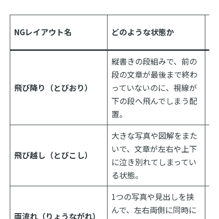
発
NGレイアウト名
どのような状態か
な
縦書きの段組みで、前の
段の文章が最後まで終わ
読
飛び降り（とびおり）
っていないのに、視線が
し
下の段へ飛んでしまう配
な
置。
大きな写真や図解をまた
写
いで、文章が左右や上下
の
飛び越し（とびこし）
に泣き別れてしまってい
ら
る状態。
す
1つの写真や見出しを挟
右
んで、左右両側に同時に
両流れ（りょうながれ）
進