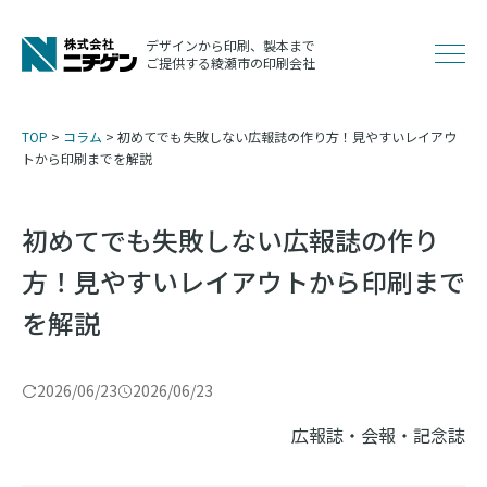
コ
ン
デザインから印刷、製本まで
メ
ご提供する綾瀬市の印刷会社
テ
ン
ニ
ツ
TOP
>
コラム
>
初めてでも失敗しない広報誌の作り方！見やすいレイアウ
へ
トから印刷までを解説
ュ
ス
キ
初めてでも失敗しない広報誌の作り
ッ
ー
方！見やすいレイアウトから印刷まで
プ
を解説
2026/06/23
2026/06/23
広報誌・会報・記念誌