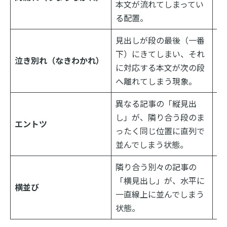
本文が流れてしまってい
見
る配置。
見出しが段の最後（一番
見
下）にきてしまい、それ
泣き別れ（なきわかれ）
り
に対応する本文が次の段
も
へ離れてしまう現象。
異なる記事の「縦見出
2
し」が、隣り合う段のま
ま
エントツ
ったく同じ位置に直列で
の
並んでしまう状態。
で
隣り合う別々の記事の
記
「横見出し」が、水平に
ら
横並び
一直線上に並んでしまう
じ
状態。
す