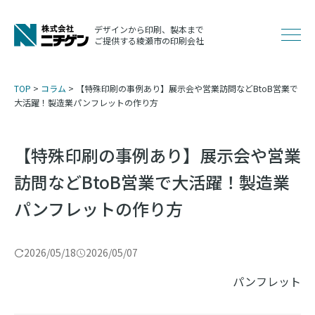
コ
ン
デザインから印刷、製本まで
メ
ご提供する綾瀬市の印刷会社
テ
ン
ニ
ツ
TOP
>
コラム
>
【特殊印刷の事例あり】展示会や営業訪問などBtoB営業で
へ
大活躍！製造業パンフレットの作り方
ュ
ス
キ
【特殊印刷の事例あり】展示会や営業
ッ
ー
訪問などBtoB営業で大活躍！製造業
プ
パンフレットの作り方
2026/05/18
2026/05/07
パンフレット