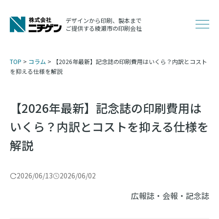
コ
ン
デザインから印刷、製本まで
メ
ご提供する綾瀬市の印刷会社
テ
ン
ニ
ツ
TOP
>
コラム
>
【2026年最新】記念誌の印刷費用はいくら？内訳とコスト
へ
を抑える仕様を解説
ュ
ス
キ
【2026年最新】記念誌の印刷費用は
ッ
ー
いくら？内訳とコストを抑える仕様を
プ
解説
2026/06/13
2026/06/02
広報誌・会報・記念誌