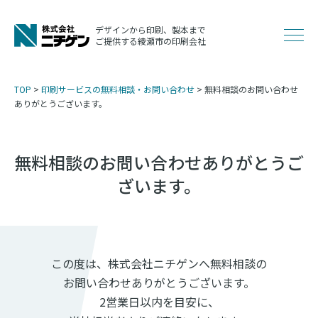
コ
ン
デザインから印刷、製本まで
メ
ご提供する綾瀬市の印刷会社
テ
ン
ニ
ツ
TOP
>
印刷サービスの無料相談・お問い合わせ
>
無料相談のお問い合わせ
へ
ありがとうございます。
ュ
ス
キ
無料相談のお問い合わせありがとうご
ッ
ー
プ
ざいます。
この度は、株式会社ニチゲンへ無料相談の
お問い合わせありがとうございます。
2営業日以内を目安に、